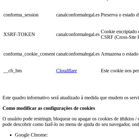
conforma_session
canalconformalegal.es
Preserva o estado d
Cookie encriptado q
XSRF-TOKEN
canalconformalegal.es
CSRF (Cross-Site R
conforma_cookie_consent
canalconformalegal.es
Armazena o estado 
__cb_bm
Cloudflare
Este cookie nos per
Este quadro informativo será atualizado à medida que mudem os serviç
Como modificar as configurações de cookies
O usuário pode restringir, bloquear ou apagar os cookies de ithikio
pode descobrir como fazê-lo no menu de ajuda do seu navegador, onde
Google Chrome: