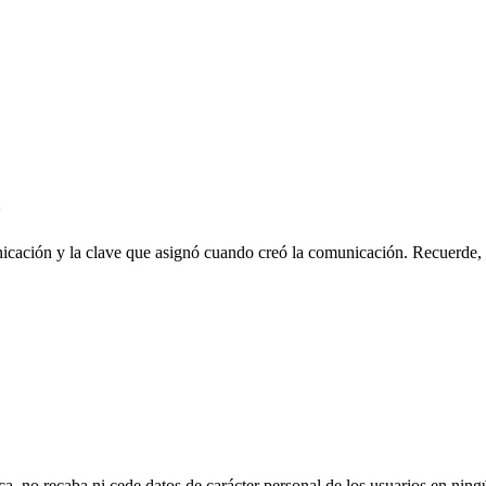
o
nicación y la clave que asignó cuando creó la comunicación. Recuerde,
ca, no recaba ni cede datos de carácter personal de los usuarios en nin