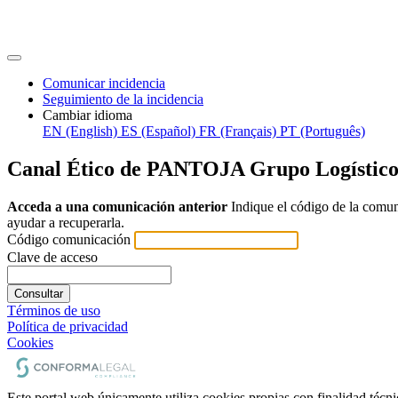
Comunicar incidencia
Seguimiento de la incidencia
Cambiar idioma
EN (English)
ES (Español)
FR (Français)
PT (Português)
Canal Ético de PANTOJA Grupo Logístic
Acceda a una comunicación anterior
Indique el código de la comu
ayudar a recuperarla.
Código comunicación
Clave de acceso
Consultar
Términos de uso
Política de privacidad
Cookies
Este portal web únicamente utiliza cookies propias con finalidad técni